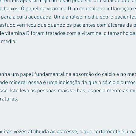
e feridas após cirurgia ou lesão pode ser um sinal de que os
o baixos. O papel da vitamina D no controle da inflamação 
 para a cura adequada. Uma análise incidiu sobre paciente
 estudo verificou que quando os pacientes com úlceras de 
 de vitamina D foram tratados com a vitamina, o tamanho da 
 média.
nha um papel fundamental na absorção do cálcio e no me
ade mineral óssea é uma indicação de que o cálcio e outros
osso. Isto leva as pessoas mais velhas, especialmente as m
raturas.
muitas vezes atribuída ao estresse, o que certamente é um