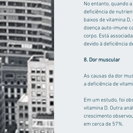
No entanto, quando a 
deficiência de nutrie
baixos de vitamina D,
doença auto-imune car
corpo. Está associad
devido à deficiência d
8. Dor muscular
As causas da dor musc
a deficiência de vita
Em um estudo, foi ob
vitamina D. Outra aná
crescimento observou
em cerca de 57%.