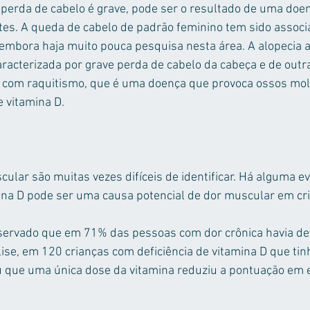
perda de cabelo é grave, pode ser o resultado de uma doen
ntes. A queda de cabelo de padrão feminino tem sido associa
 embora haja muito pouca pesquisa nesta área. A alopecia 
acterizada por grave perda de cabelo da cabeça e de outra
a com raquitismo, que é uma doença que provoca ossos mol
e vitamina D.
ular são muitas vezes difíceis de identificar. Há alguma ev
mina D pode ser uma causa potencial de dor muscular em cri
servado que em 71% das pessoas com dor crônica havia def
lise, em 120 crianças com deficiência de vitamina D que ti
 que uma única dose da vitamina reduziu a pontuação em e