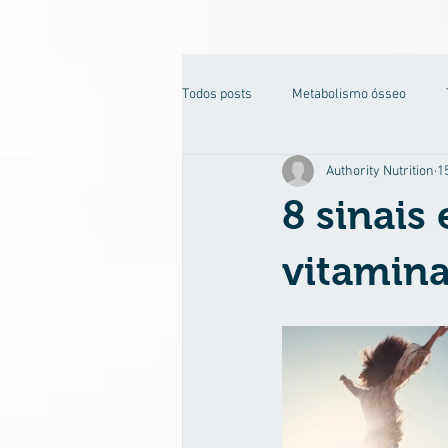
Todos posts
Metabolismo ósseo
Authority Nutrition
15
Motivação
Dislipidemia
8 sinais
vitamin