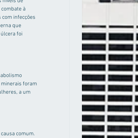
 níveis de 
e combate à 
s com infecções 
perna que 
úlcera foi 
tabolismo 
 minerais foram 
ulheres, a um 
a causa comum. 