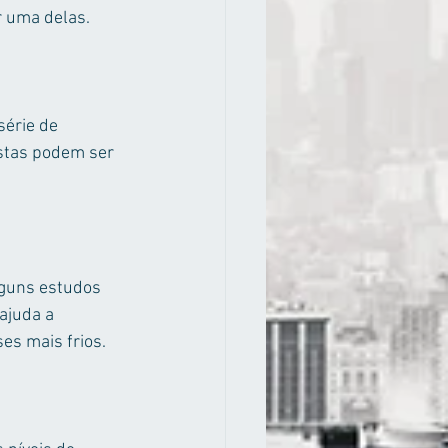
r uma delas.
érie de 
stas podem ser 
guns estudos 
ajuda a 
es mais frios.