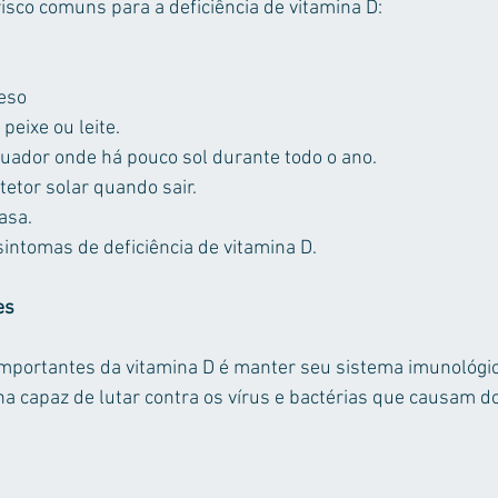
risco comuns para a deficiência de vitamina D: 
eso  
eixe ou leite.  
quador onde há pouco sol durante todo o ano.  
etor solar quando sair.  
asa. 
sintomas de deficiência de vitamina D.
es
mportantes da vitamina D é manter seu sistema imunológico
a capaz de lutar contra os vírus e bactérias que causam d