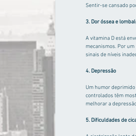
Sentir-se cansado pod
3. Dor óssea e lombal
A vitamina D está en
mecanismos. Por um l
sinais de níveis inad
4. Depressão
Um humor deprimido p
controlados têm most
melhorar a depressão
5. Dificuldades de cic