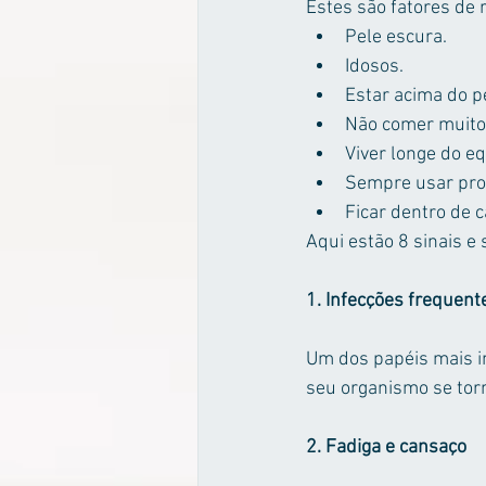
Estes são fatores de 
Pele escura.  
Idosos.  
Estar acima do p
Não comer muito p
Viver longe do e
Sempre usar prot
Ficar dentro de c
Aqui estão 8 sinais e 
1. Infecções frequent
Um dos papéis mais i
seu organismo se torn
2. Fadiga e cansaço