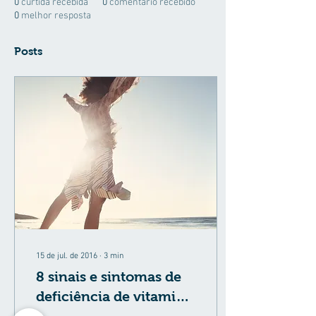
0
curtida recebida
0
comentário recebido
0
melhor resposta
Posts
15 de jul. de 2016
∙
3
min
8 sinais e sintomas de
deficiência de vitamina