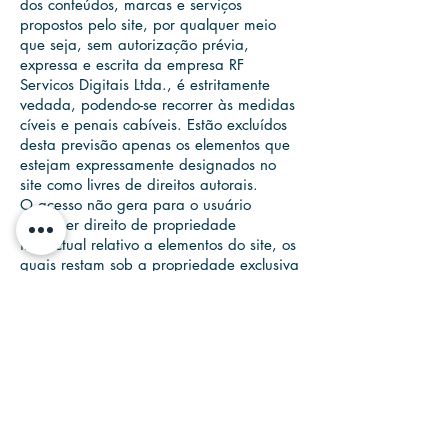
dos conteúdos, marcas e serviços
propostos pelo site, por qualquer meio
que seja, sem autorização prévia,
expressa e escrita da empresa RF
Servicos Digitais Ltda., é estritamente
vedada, podendo-se recorrer às medidas
cíveis e penais cabíveis. Estão excluídos
desta previsão apenas os elementos que
estejam expressamente designados no
site como livres de direitos autorais.
O acesso não gera para o usuário
qualquer direito de propriedade
intelectual relativo a elementos do site, os
quais restam sob a propriedade exclusiva
da empresa RF Servicos Digitais Ltda..
É vedado ao usuário incluir no site dados
que possam modificar o seu conteúdo ou
sua aparência, exceto quando
expressamente autorizado na página.
8. DO SERVIÇO DE ATENDIMENTO AO
USUÁRIO
Em caso de dúvidas, sugestões ou