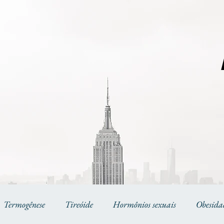
Termogênese
Tireóide
Hormônios sexuais
Obesida