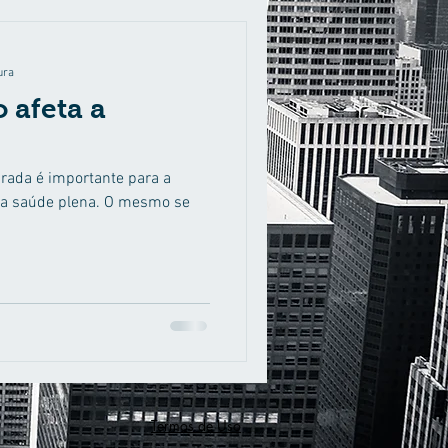
ura
 afeta a
brada é importante para a
da saúde plena. O mesmo se
Termos de Uso