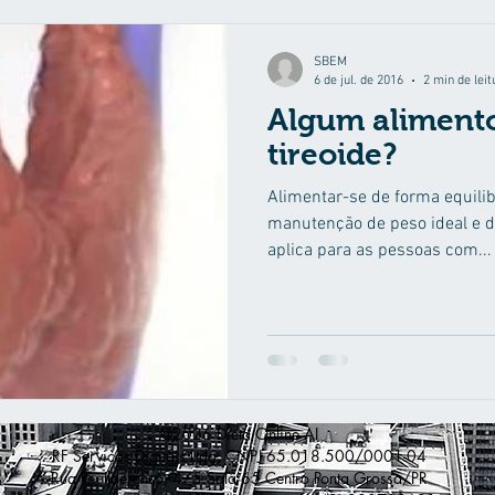
islipidemia
SBEM
6 de jul. de 2016
2 min de leit
Algum alimento
tireoide?
Alimentar-se de forma equili
manutenção de peso ideal e 
aplica para as pessoas com...
@2026 Dieta Online AI
RF Servicos Digitais Ltda. CNPJ 65.018.500/0001-04
Rua Pe. Ildefonso, 475 Sala 65 Centro Ponta Grossa/PR