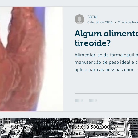
islipidemia
SBEM
6 de jul. de 2016
2 min de leit
Algum alimento
tireoide?
Alimentar-se de forma equili
manutenção de peso ideal e 
aplica para as pessoas com...
@2026 Dieta Online AI
RF Servicos Digitais Ltda. CNPJ 65.018.500/0001-04
Rua Pe. Ildefonso, 475 Sala 65 Centro Ponta Grossa/PR