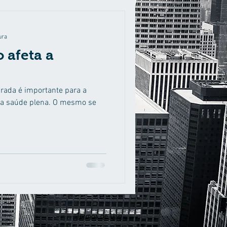
ura
 afeta a
brada é importante para a
da saúde plena. O mesmo se
Termos de Uso