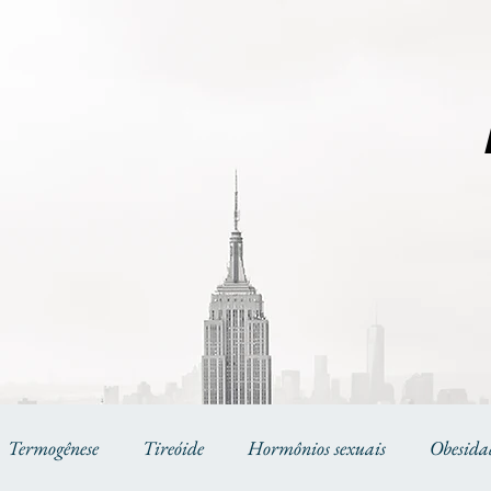
Termogênese
Tireóide
Hormônios sexuais
Obesida