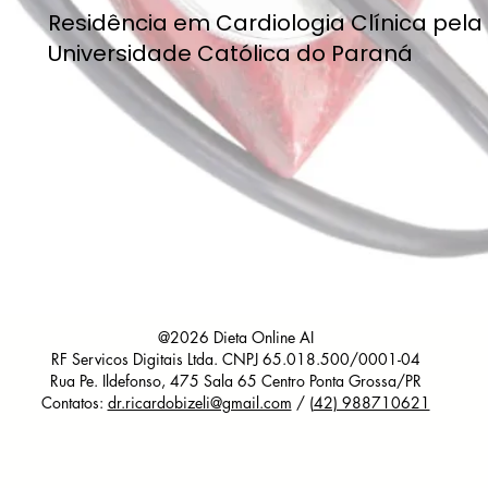
Residência em Cardiologia Clínica pela 
Universidade Católica do Paraná
@2026 Dieta Online AI
RF Servicos Digitais Ltda. CNPJ 65.018.500/0001-04
Rua Pe. Ildefonso, 475 Sala 65 Centro Ponta Grossa/PR
Contatos:
dr.ricardobizeli@gmail.com
/ (
42) 988710621