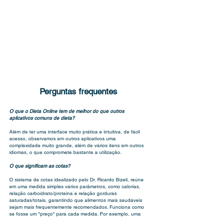
Perguntas frequentes
O que o Dieta Online tem de melhor do que outros
aplicativos comuns de dieta?
Além de ter uma interface muito prática e intuitiva, de fácil
acesso, observamos em outros aplicativos uma
complexidade muito grande, além de vários itens em outros
idiomas, o que compromete bastante a utilização.
O que significam as cotas?
O sistema de cotas idealizado pelo Dr. Ricardo Bizeli, reúne
em uma medida simples vários parâmetros, como calorias,
relação carboidrato/proteína e relação gorduras
saturadas/totais, garantindo que alimentos mais saudáveis
sejam mais frequentemente recomendados. Funciona como
se fosse um "preço" para cada medida. Por exemplo, uma