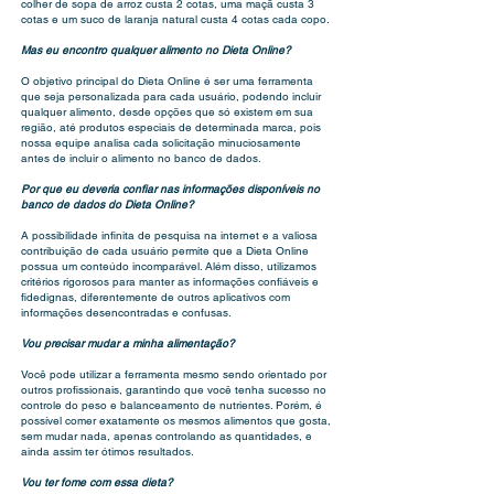
colher de sopa de arroz custa 2 cotas, uma maçã custa 3
cotas e um suco de laranja natural custa 4 cotas cada copo.
Mas eu encontro qualquer alimento no Dieta Online?
O objetivo principal do Dieta Online é ser uma ferramenta
que seja personalizada para cada usuário, podendo incluir
qualquer alimento, desde opções que só existem em sua
região, até produtos especiais de determinada marca, pois
nossa equipe analisa cada solicitação minuciosamente
antes de incluir o alimento no banco de dados.
Por que eu deveria confiar nas informações disponíveis no
banco de dados do Dieta Online?
A possibilidade infinita de pesquisa na internet e a valiosa
contribuição de cada usuário permite que a Dieta Online
possua um conteúdo incomparável. Além disso, utilizamos
critérios rigorosos para manter as informações confiáveis e
fidedignas, diferentemente de outros aplicativos com
informações desencontradas e confusas.
Vou precisar mudar a minha alimentação?
Você pode utilizar a ferramenta mesmo sendo orientado por
outros profissionais, garantindo que você tenha sucesso no
controle do peso e balanceamento de nutrientes. Porém, é
possível comer exatamente os mesmos alimentos que gosta,
sem mudar nada, apenas controlando as quantidades, e
ainda assim ter ótimos resultados.
Vou ter fome com essa dieta?