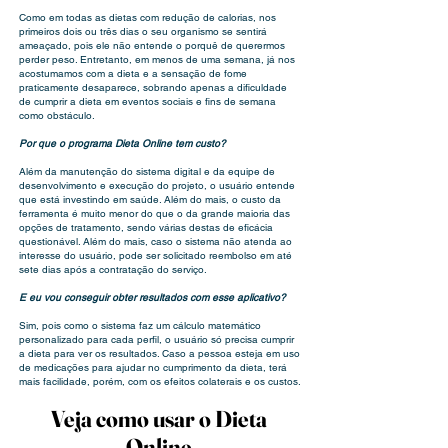
Como em todas as dietas com redução de calorias, nos
primeiros dois ou três dias o seu organismo se sentirá
ameaçado, pois ele não entende o porquê de querermos
perder peso. Entretanto, em menos de uma semana, já nos
acostumamos com a dieta e a sensação de fome
praticamente desaparece, sobrando apenas a dificuldade
de cumprir a dieta em eventos sociais e fins de semana
como obstáculo.
Por que o programa Dieta Online tem custo?
Além da manutenção do sistema digital e da equipe de
desenvolvimento e execução do projeto, o usuário entende
que está investindo em saúde. Além do mais, o custo da
ferramenta é muito menor do que o da grande maioria das
opções de tratamento, sendo várias destas de eficácia
questionável. Além do mais, caso o sistema não atenda ao
interesse do usuário, pode ser solicitado reembolso em até
sete dias após a contratação do serviço.
E eu vou conseguir obter resultados com esse aplicativo?
Sim, pois como o sistema faz um cálculo matemático
personalizado para cada perfil, o usuário só precisa cumprir
a dieta para ver os resultados. Caso a pessoa esteja em uso
de medicações para ajudar no cumprimento da dieta, terá
mais facilidade, porém, com os efeitos colaterais e os custos.
Veja como usar o Dieta
Online