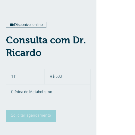
Disponível online
Consulta com Dr.
Ricardo
500
Reais
1 h
1
R$ 500
brasileiros
Clínica do Metabolismo
Solicitar agendamento