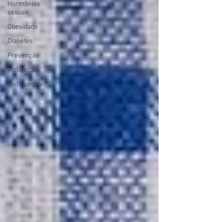
Hormônios
sexuais
Obesidade
Diabetes
Prevenção
Motivação
Dislipidemia