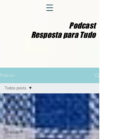
Podcast
Resposta para Tudo
Podcast
Todos posts
Todos posts
Metabolismo
ósseo
Termogênese
Tireóide