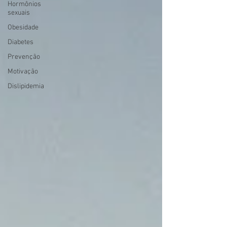
Hormônios
sexuais
Obesidade
Diabetes
Prevenção
Motivação
Dislipidemia