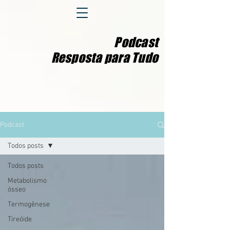
Podcast
Resposta para Tudo
Podcast
Todos posts
Todos posts
Metabolismo
ósseo
Termogênese
Tireóide