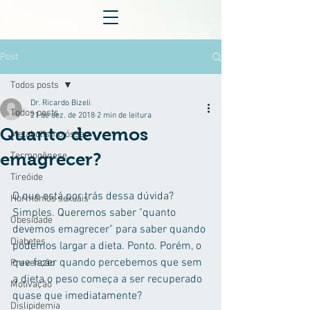
Post
Todos posts
Dr. Ricardo Bizeli
Todos posts
21 de dez. de 2018
2 min de leitura
Quanto devemos
Metabolismo ósseo
emagrecer?
Termogênese
Tireóide
O que está por trás dessa dúvida? 
Hormônios sexuais
Simples. Queremos saber "quanto 
Obesidade
devemos emagrecer" para saber quando 
Diabetes
podemos largar a dieta. Ponto. Porém, o 
que fazer quando percebemos que sem 
Prevenção
a dieta o peso começa a ser recuperado 
Motivação
quase que imediatamente?
Dislipidemia