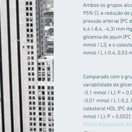
Ambos os grupos alca
95% CI, e redução de pe
pressão arterial [PC die
6,4 (-8,4, -4,3) mm Hg
glicemia de jejum [PC 
mmol / L)], e o colest
mmol / L (-0.4, 0,03 
Comparado com o grup
variabilidade da glice
-0,1 mmol / L); P = 0,0
-0,01 mmol / L (-0,2, 
colesterol HDL [PC die
mmol / L); P = 0,002].
#Dieta
#Obesidade
#D