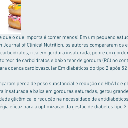
e que o que importa é comer menos! Em um pequeno estud
Journal of Clinical Nutrition, os autores compararam os e
carboidratos, rica em gordura insaturada, pobre em gordur
o teor de carboidratos e baixo teor de gordura (RC) no cont
para doença cardiovascular Em diabéticos do tipo 2 após 5
nçaram perda de peso substancial e redução de HbA1c e gli
ra insaturada e baixa em gorduras saturadas, gerou grande
ilidade glicêmica, e redução na necessidade de antidiabéticos
gia eficaz para a optimização da gestão de diabetes tipo 2.