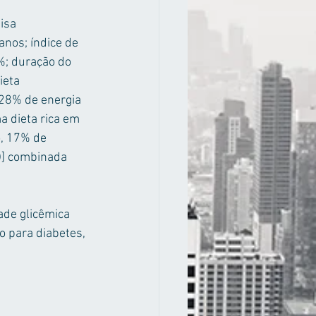
isa 
nos; índice de 
%; duração do 
ieta 
 28% de energia 
 dieta rica em 
o, 17% de 
)] combinada 
ade glicêmica 
o para diabetes, 