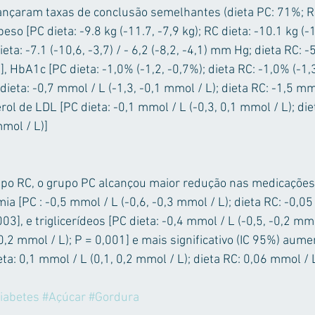
nçaram taxas de conclusão semelhantes (dieta PC: 71%; RC
so [PC dieta: -9.8 kg (-11.7, -7,9 kg); RC dieta: -10.1 kg (-12
ta: -7.1 (-10,6, -3,7) / - 6,2 (-8,2, -4,1) mm Hg; dieta RC: -5,
], HbA1c [PC dieta: -1,0% (-1,2, -0,7%); dieta RC: -1,0% (-1,3
dieta: -0,7 mmol / L (-1,3, -0,1 mmol / L); dieta RC: -1,5 mmo
erol de LDL [PC dieta: -0,1 mmol / L (-0,3, 0,1 mmol / L); die
mmol / L)]
o RC, o grupo PC alcançou maior redução nas medicações 
mia [PC : -0,5 mmol / L (-0,6, -0,3 mmol / L); dieta RC: -0,05
03], e triglicerídeos [PC dieta: -0,4 mmol / L (-0,5, -0,2 mmo
0,2 mmol / L); P = 0,001] e mais significativo (IC 95%) aume
ta: 0,1 mmol / L (0,1, 0,2 mmol / L); dieta RC: 0,06 mmol / L
iabetes
#Açúcar
#Gordura