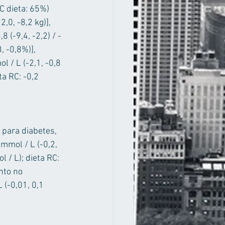
 dieta: 65%) 
,0, -8,2 kg)], 
8 (-9,4, -2,2) / - 
, -0,8%)], 
l / L (-2,1, -0,8 
ta RC: -0,2 
para diabetes, 
 mmol / L (-0,2, 
l / L); dieta RC: 
nto no 
 (-0,01, 0,1 