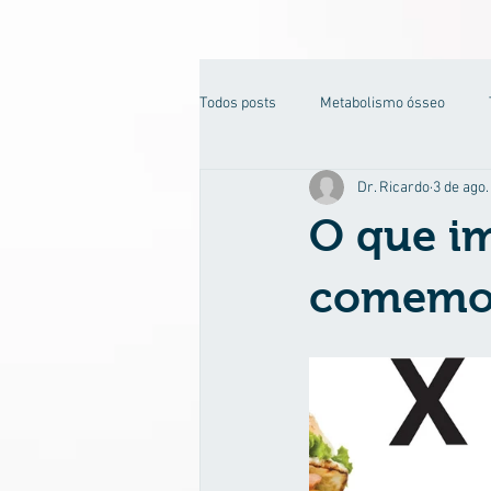
Todos posts
Metabolismo ósseo
Dr. Ricardo
3 de ago.
Motivação
Dislipidemia
O que i
comemo