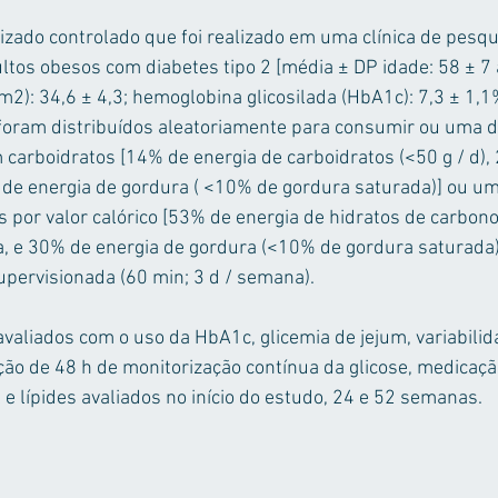
zado controlado que foi realizado em uma clínica de pesqu
ltos obesos com diabetes tipo 2 [média ± DP idade: 58 ± 7 a
m2): 34,6 ± 4,3; hemoglobina glicosilada (HbA1c): 7,3 ± 1,1
 foram distribuídos aleatoriamente para consumir ou uma d
 carboidratos [14% de energia de carboidratos (<50 g / d),
de energia de gordura ( <10% de gordura saturada)] ou uma
 por valor calórico [53% de energia de hidratos de carbon
a, e 30% de energia de gordura (<10% de gordura saturada
supervisionada (60 min; 3 d / semana).
valiados com o uso da HbA1c, glicemia de jejum, variabilid
ação de 48 h de monitorização contínua da glicose, medicaçã
 e lípides avaliados no início do estudo, 24 e 52 semanas.