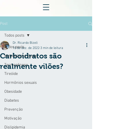
Post
Todos posts
Dr. Ricardo Bizeli
Todos posts
18 de dez. de 2022
3 min de leitura
Carboidratos são
Metabolismo ósseo
realmente vilões?
Termogênese
Tireóide
Hormônios sexuais
Obesidade
Diabetes
Prevenção
Motivação
Dislipidemia