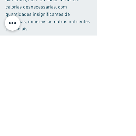
alimentos, além do sabor, fornecem 
calorias desnecessárias, com 
quantidades insignificantes de 
vitaminas, minerais ou outros nutrientes 
essenciais.
Portanto, é importante pensar a 
estratégia de combate à obesidade 
como um todo, pois de nada adianta 
atingir um resultado rápido se este não 
for sustentado, ainda mais se 
considerarmos que a perda de massa 
muscular da fase de emagrecimento 
comprometerá ainda mais os resultados 
de uma nova tentativa futura de controle 
do peso. Mais importante que 
emagrecer é manter o peso perdido 
para sempre!