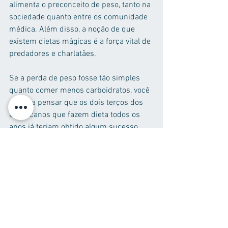
alimenta o preconceito de peso, tanto na 
sociedade quanto entre os comunidade 
médica. Além disso, a noção de que 
existem dietas mágicas é a força vital de 
predadores e charlatães.
Se a perda de peso fosse tão simples 
quanto comer menos carboidratos, você 
poderia pensar que os dois terços dos 
americanos que fazem dieta todos os 
anos já teriam obtido algum sucesso. 
Você também pode pensar que os 
médicos e pesquisadores de baixo teor 
de carboidratos batendo no peito 
também teriam encontrado sucesso na 
forma de ensaios clínicos reproduzíveis 
que demonstram que as dietas com 
baixo teor de carboidratos são altamente 
eficazes e sustentáveis ​​para todos, em 