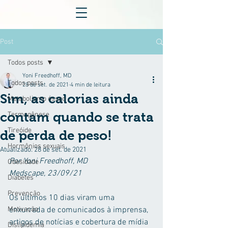
Post
Todos posts
Yoni Freedhoff, MD
Todos posts
28 de set. de 2021
4 min de leitura
Sim, as calorias ainda
Metabolismo ósseo
contam quando se trata
Termogênese
Tireóide
de perda de peso!
Hormônios sexuais
Atualizado:
28 de set. de 2021
Por Yoni Freedhoff, MD
Obesidade
Medscape, 23/09/21
Diabetes
Prevenção
Os últimos 10 dias viram uma 
Motivação
enxurrada de comunicados à imprensa, 
artigos de notícias e cobertura de mídia 
Dislipidemia