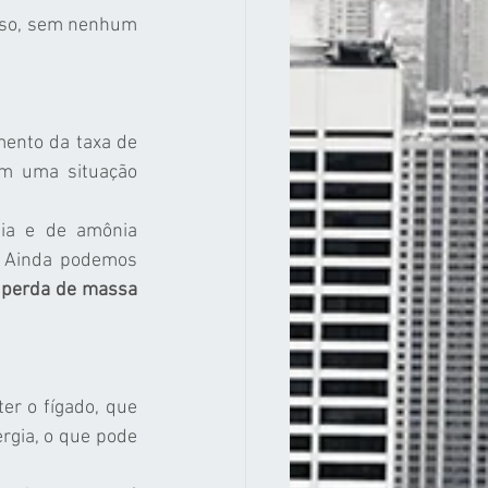
eso, sem nenhum 
mento da taxa de 
em uma situação 
ia e de amônia 
 Ainda podemos 
 
perda de massa 
r o fígado, que 
ainda precisará quebrar as moléculas de proteínas para transformá-las em energia, o que pode 