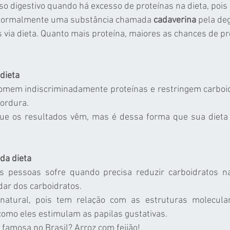
o digestivo quando há excesso de proteínas na dieta, pois
normalmente uma substância chamada 
cadaverina 
pela de
via dieta. Quanto mais proteína, maiores as chances de p
dieta
omem indiscriminadamente proteínas e restringem carboi
gordura.
e os resultados vêm, mas é dessa forma que sua dieta f
da dieta
s pessoas sofre quando precisa reduzir carboidratos na
dar dos carboidratos.
é natural, pois tem relação com as estruturas molecula
como eles estimulam as papilas gustativas.
 famosa no Brasil? Arroz com feijão!