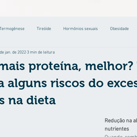
Termogênese
Tireóide
Hormônios sexuais
Obesidade
de jan. de 2022
3 min de leitura
ais proteína, melhor? 
a alguns riscos do exce
s na dieta
Redução na a
nutrientes