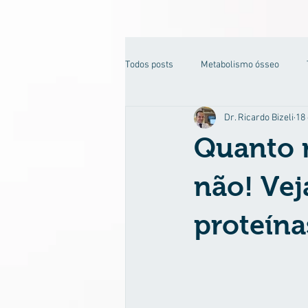
Todos posts
Metabolismo ósseo
Dr. Ricardo Bizeli
18 
Motivação
Dislipidemia
Quanto m
não! Vej
proteína