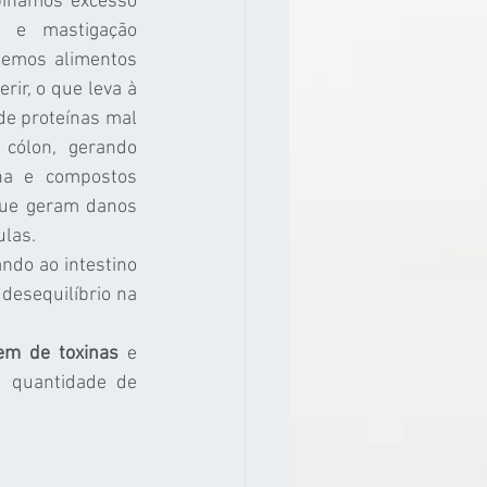
inamos excesso 
s e mastigação 
temos alimentos 
erir, o que leva à 
e proteínas mal 
 cólon, gerando 
na e compostos 
que geram danos 
ulas.
do ao intestino 
esequilíbrio na 
em de toxinas
 e 
 quantidade de 