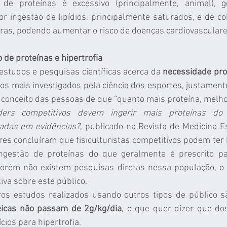
 proteínas é excessivo (principalmente, animal), ge
 ingestão de lipídios, principalmente saturados, e de co
bras, podendo aumentar o risco de doenças cardiovasculare
 de proteínas e hipertrofia
studos e pesquisas científicas acerca da 
necessidade pro
s mais investigados pela ciência dos esportes, justament
 conceito das pessoas de que “quanto mais proteína, melho
ders competitivos devem ingerir mais proteínas do
adas em evidências?
, publicado na Revista de Medicina E
es concluíram que fisiculturistas competitivos podem ter 
gestão de proteínas do que geralmente é prescrito par
porém não existem pesquisas diretas nessa população, o qu
iva sobre este público.
os estudos realizados usando outros tipos de público 
icas não passam de 2g/kg/dia
, o que quer dizer que do
cios para hipertrofia.