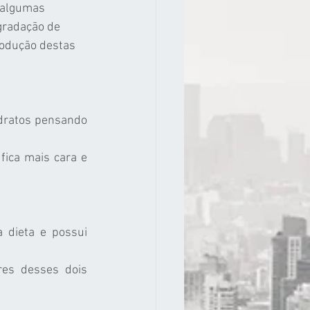
 algumas 
gradação de 
rodução destas 
dratos pensando 
ica mais cara e 
 dieta e possui 
res desses dois 