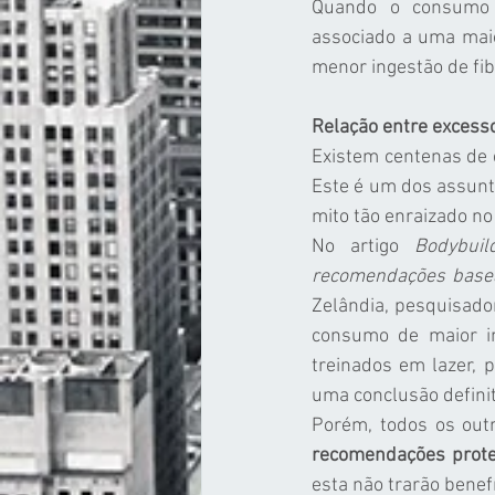
Quando o consumo de
associado a uma maior
menor ingestão de fi
Relação entre excesso
Existem centenas de e
Este é um dos assunto
mito tão enraizado no
No artigo 
Bodybuil
recomendações base
Zelândia, pesquisador
consumo de maior in
treinados em lazer, 
uma conclusão definit
Porém, todos os outr
recomendações prote
esta não trarão benefí