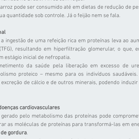
o arroz pode ser consumido até em dietas de redução de p
ua quantidade sob controle. Já o feijão nem se fala.
nal
 a ingestão de uma refeição rica em proteínas leva ao au
 (TFG), resultando em hiperfiltração glomerular, o que, 
m estágio inicial de nefropatia.
etimento da saúde pela liberação em excesso de ure
olismo proteico – mesmo para os indivíduos saudáveis.
excreção de cálcio e de outros minerais, podendo induzir
doenças cardiovasculares
 gerado pelo metabolismo das proteínas pode compromete
 de gordura
.