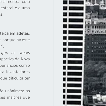
ralmente, está 
lesterol e a uma 
s.
teica em atletas
. 
e porque há este 
r”.
 que as atuais 
sportiva da Nova 
benefícios com o 
a levantadores 
e dificulta ter 
são unânimes: 
as 
ses maiores que 