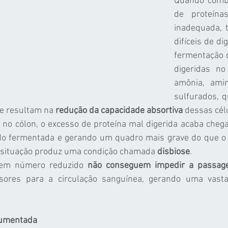
Quando comb
de proteína
inadequada, 
difíceis de dig
fermentação d
digeridas no
amônia, ami
sulfurados, 
 e resultam na 
redução da capacidade absortiva
 dessas cél
no cólon, o excesso de proteína mal digerida acaba chegan
o fermentada e gerando um quadro mais grave do que o d
ta situação produz uma condição chamada 
disbiose
.
em número reduzido
 não conseguem impedir a passag
sores para a circulação sanguínea, gerando uma vasta
umentada 